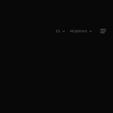
Menu
ES
RESERVAS